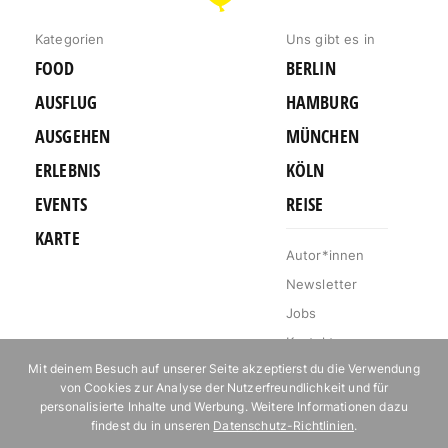
KÖLN
Kategorien
Uns gibt es in
FOOD
BERLIN
AUSFLUG
HAMBURG
AUSGEHEN
MÜNCHEN
ERLEBNIS
KÖLN
EVENTS
REISE
KARTE
Autor*innen
Newsletter
Jobs
Kontakt
Mit deinem Besuch auf unserer Seite akzeptierst du die Verwendung
Impressum
von Cookies zur Analyse der Nutzerfreundlichkeit und für
Datenschutz
personalisierte Inhalte und Werbung. Weitere Informationen dazu
findest du in unseren
Datenschutz-Richtlinien
.
Mediakit