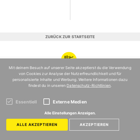
ZURÜCK ZUR STARTSEITE
MIT
VERGNÜGEN
Mit deinem Besuch auf unserer Seite akzeptierst du die Verwendung
KÖLN
von Cookies zur Analyse der Nutzerfreundlichkeit und für
personalisierte Inhalte und Werbung. Weitere Informationen dazu
Kategorien
Uns gibt es in
findest du in unseren
Datenschutz-Richtlinien
.
FOOD
BERLIN
AUSFLUG
HAMBURG
Essentiell
Externe Medien
AUSGEHEN
MÜNCHEN
Alle Einstellungen Anzeigen.
ERLEBNIS
KÖLN
ALLE AKZEPTIEREN
AKZEPTIEREN
EVENTS
REISE