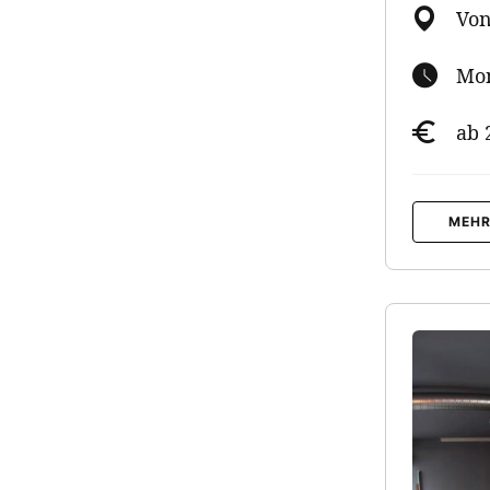
Von
Mon
ab 
MEHR