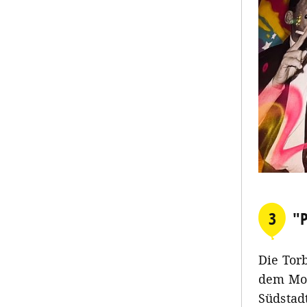
3
"P
Die Torb
dem Mott
Südstad