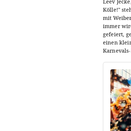
Leev Jecke
Kölle!" ste
mit Weiber
immer wird
gefeiert, 
einen klei
Karnevals-