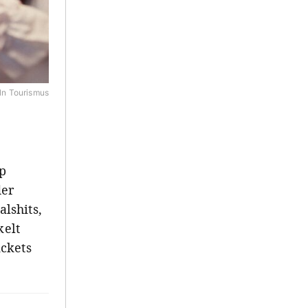
ln Tourismus
op
der
lshits,
kelt
ckets