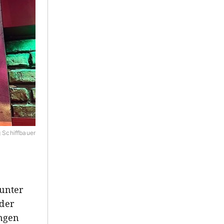
 Schiffbauer
 unter
 der
ungen