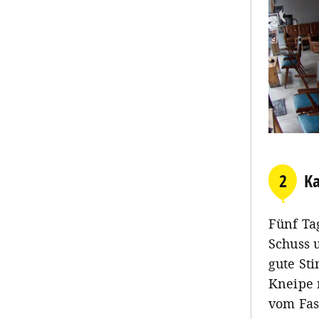
2
Ka
Fünf Ta
Schuss u
gute St
Kneipe 
vom Fas