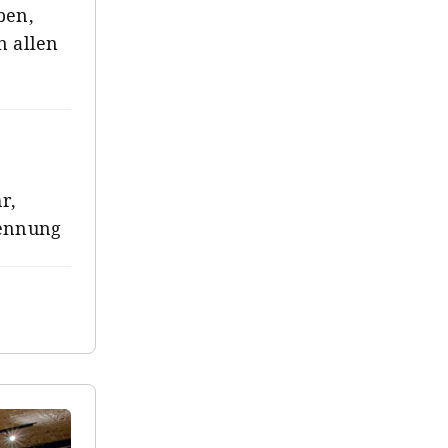
ben,
n allen
r,
rennung