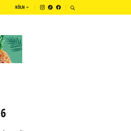
KÖLN
26