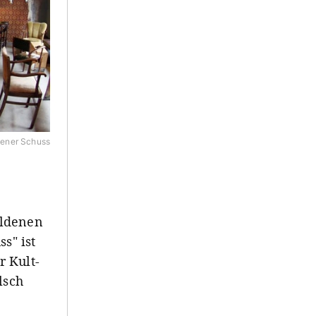
ener Schuss
oldenen
s" ist
r Kult-
lsch