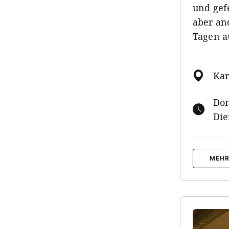
und gef
aber an
Tagen a
Kar
Don
Die
MEHR