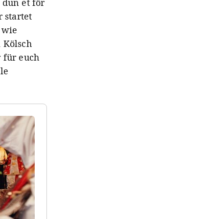
 dun et för
 startet
 wie
m Kölsch
 für euch
le