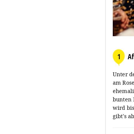
1
Af
Unter d
am Rose
ehemali
bunten 
wird bi
gibt's a