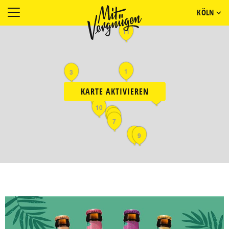
KÖLN
11
1
3
KARTE AKTIVIEREN
8
2
10
5
6
7
4
9