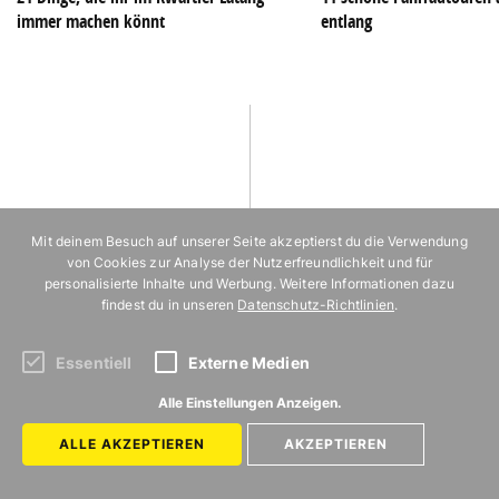
immer machen könnt
entlang
Mit deinem Besuch auf unserer Seite akzeptierst du die Verwendung
von Cookies zur Analyse der Nutzerfreundlichkeit und für
ZURÜCK ZUR STARTSEITE
personalisierte Inhalte und Werbung. Weitere Informationen dazu
findest du in unseren
Datenschutz-Richtlinien
.
MIT
Essentiell
Externe Medien
VERGNÜGEN
KÖLN
Alle Einstellungen Anzeigen.
Kategorien
Uns gibt es in
ALLE AKZEPTIEREN
AKZEPTIEREN
FOOD
BERLIN