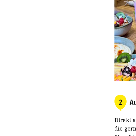
2
Au
Direkt a
die ger