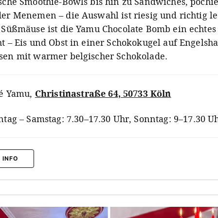
ische Smoothie-Bowls bis hin zu Sandwiches, pochi
der Menemen – die Auswahl ist riesig und richtig le
e Süßmäuse ist die Yamu Chocolate Bomb ein echtes
ht – Eis und Obst in einer Schokokugel auf Engelsha
sen mit warmer belgischer Schokolade.
é Yamu
,
Christinastraße 64, 50733 Köln
tag – Samstag: 7.30–17.30 Uhr, Sonntag: 9–17.30 U
 INFO