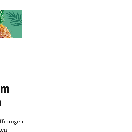
im
n
öffnungen
ten