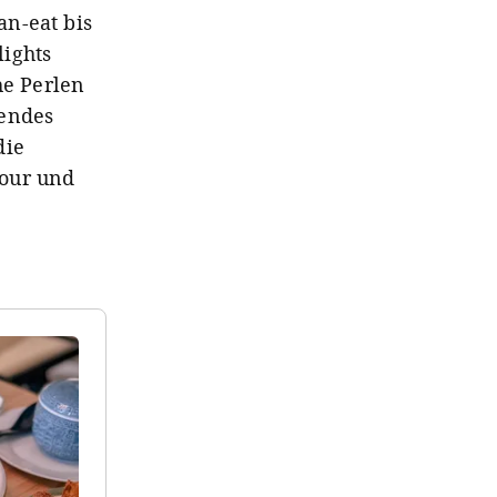
n-eat bis
lights
he Perlen
nendes
die
tour und