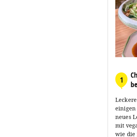
Ch
1
be
Leckere
einigen
neues L
mit veg
wie die 