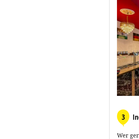
3
In
Wer ger