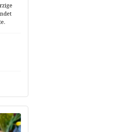
rzige
indet
te.