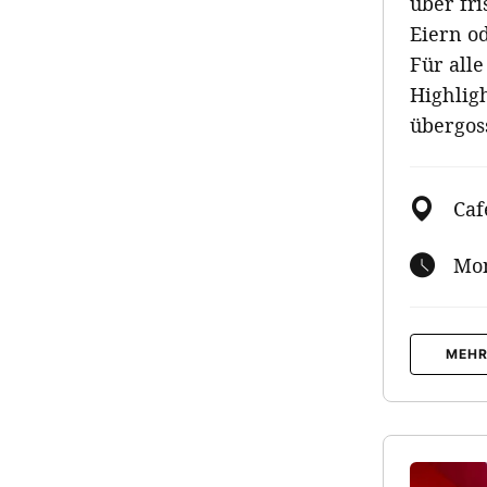
über fr
Eiern o
Für all
Highlig
übergos
Caf
Mon
MEHR