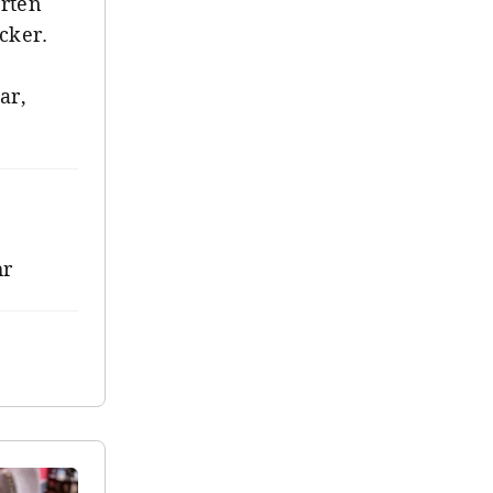
erten
cker.
ar,
hr