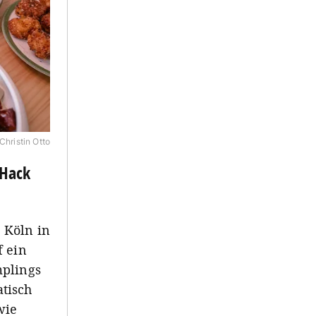
Christin Otto
 Hack
 Köln in
f ein
mplings
tisch
wie