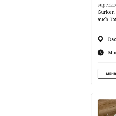
superkr
Gurken 
auch To
Dao
Mon
MEHR