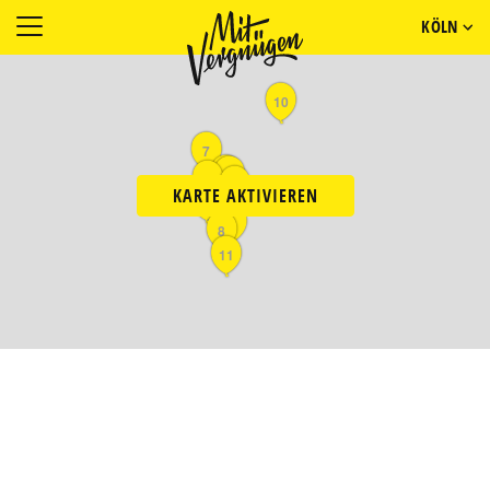
KÖLN
10
7
5
2
1
9
KARTE AKTIVIEREN
3
4
8
11