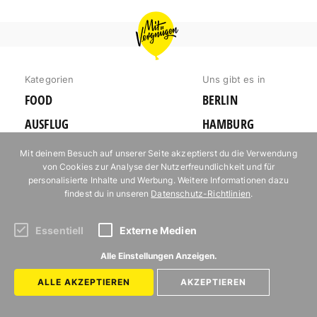
MIT
VERGNÜGEN
KÖLN
Kategorien
Uns gibt es in
FOOD
BERLIN
AUSFLUG
HAMBURG
AUSGEHEN
MÜNCHEN
Mit deinem Besuch auf unserer Seite akzeptierst du die Verwendung
von Cookies zur Analyse der Nutzerfreundlichkeit und für
ERLEBNIS
KÖLN
personalisierte Inhalte und Werbung. Weitere Informationen dazu
EVENTS
REISE
findest du in unseren
Datenschutz-Richtlinien
.
KARTE
Essentiell
Externe Medien
Autor*innen
Newsletter
Alle Einstellungen Anzeigen.
Jobs
ALLE AKZEPTIEREN
AKZEPTIEREN
Kontakt
Impressum