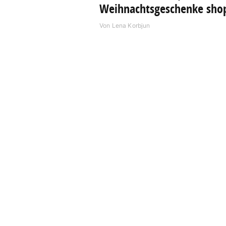
Weihnachtsgeschenke sho
Von
Lena Korbjun