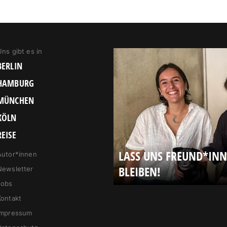
Uns gibt es in
BERLIN
HAMBURG
MÜNCHEN
KÖLN
REISE
LASS UNS FREUND*IN
Autor*innen
BLEIBEN!
Newsletter
Jobs
Kontakt
Impressum