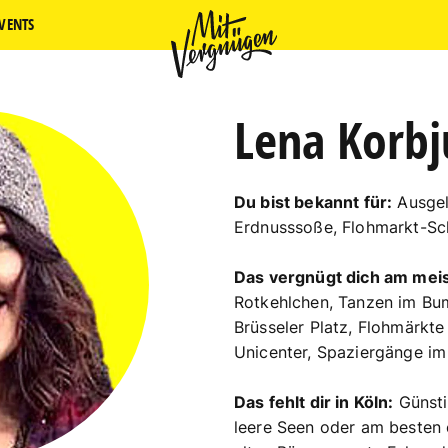
VENTS
Lena Korb
Du bist bekannt für:
Ausgela
Erdnusssoße, Flohmarkt-Sch
Das vergnügt dich am meis
Rotkehlchen, Tanzen im Bu
Brüsseler Platz, Flohmärkt
Unicenter, Spaziergänge im
Das fehlt dir in Köln:
Günsti
leere Seen oder am besten 