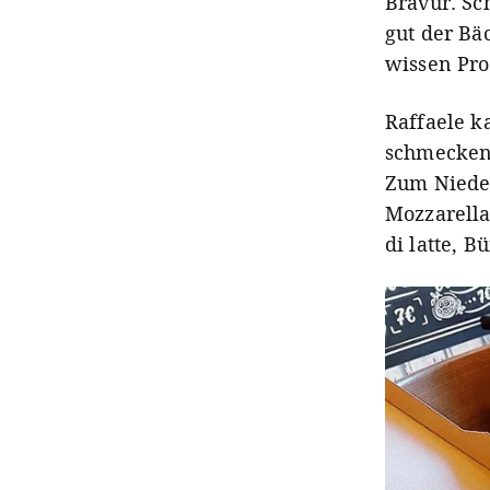
Bravur. Sc
gut der Bä
wissen Pro
Raffaele k
schmecken 
Zum Nieder
Mozzarella
di latte, 