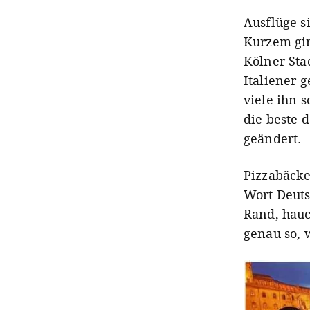
Ausflüge s
Kurzem ging
Kölner Sta
Italiener 
viele ihn 
die beste d
geändert.
Pizzabäcke
Wort Deuts
Rand, hauch
genau so, w