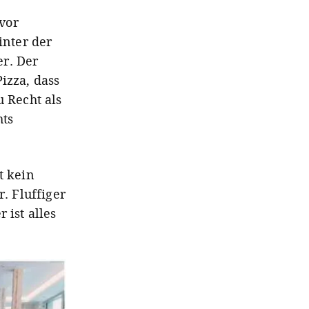
vor
inter der
er. Der
izza, dass
u Recht als
hts
t kein
. Fluffiger
 ist alles