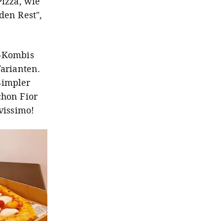
Pizza, wie
den Rest",
a-Kombis
Varianten.
Simpler
chon Fior
vissimo!