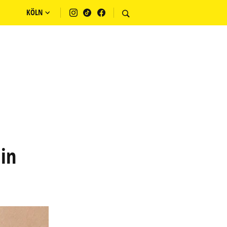
KÖLN
 in