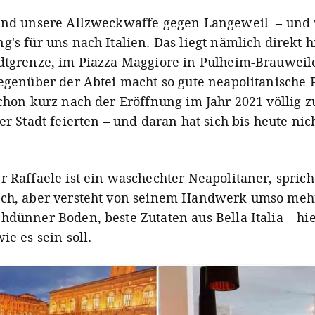
ind unsere Allzweckwaffe gegen Langeweil – und 
's für uns nach Italien. Das liegt nämlich direkt h
dtgrenze, im Piazza Maggiore in Pulheim-Brauweil
gegenüber der Abtei macht so gute neapolitanische P
schon kurz nach der Eröffnung im Jahr 2021 völlig z
er Stadt feierten – und daran hat sich bis heute nic
r Raffaele ist ein waschechter Neapolitaner, sprich
ch, aber versteht von seinem Handwerk umso mehr
dünner Boden, beste Zutaten aus Bella Italia – hier
ie es sein soll.