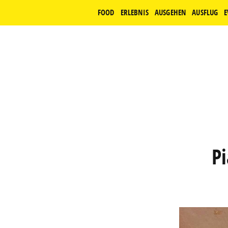
FOOD
ERLEBNIS
AUSGEHEN
AUSFLUG
E
Pi