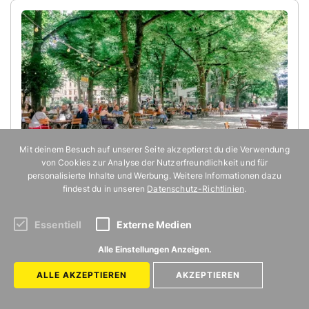
Mit deinem Besuch auf unserer Seite akzeptierst du die Verwendung
von Cookies zur Analyse der Nutzerfreundlichkeit und für
© Carolin Franz
personalisierte Inhalte und Werbung. Weitere Informationen dazu
findest du in unseren
Datenschutz-Richtlinien
.
Biergarten am Rathenauplatz – ein
14
bisschen wie in Frankreich
Essentiell
Externe Medien
Dass wir am Rathenauplatz ein kühles Bierchen
Alle Einstellungen Anzeigen.
in Biergartenatmosphäre genießen können, ist
ALLE AKZEPTIEREN
AKZEPTIEREN
einigen engagierten Kölner*innen zu verdanken.
Die betreiben nämlich den Bürgerpavillon am