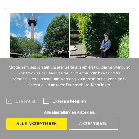
Mit deinem Besuch auf unserer Seite akzeptierst du die Verwendung
von Cookies zur Analyse der Nutzerfreundlichkeit und für
personalisierte Inhalte und Werbung. Weitere Informationen dazu
© Nicola Dreksler
findest du in unseren
Datenschutz-Richtlinien
.
Minigolfanlage am Colonius – versteckt
14
Essentiell
Externe Medien
und zentral
Alle Einstellungen Anzeigen.
Der Minigolfplatz am Colonius in Ehrenfeld ist
ALLE AKZEPTIEREN
AKZEPTIEREN
ziemlich versteckt und von außen nicht einfach
zu sehen. Mit etwas Suchen findet ihr ihn aber –