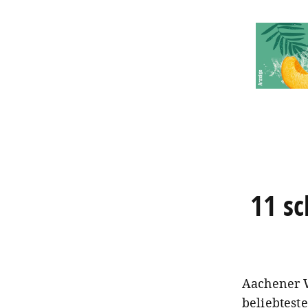
11 sc
Aachener W
beliebtest