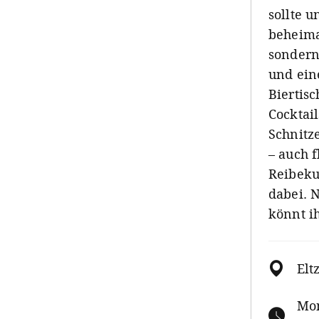
sollte 
beheima
sondern
und ein
Biertis
Cocktail
Schnitze
– auch 
Reibeku
dabei. 
könnt i
Elt
Mon