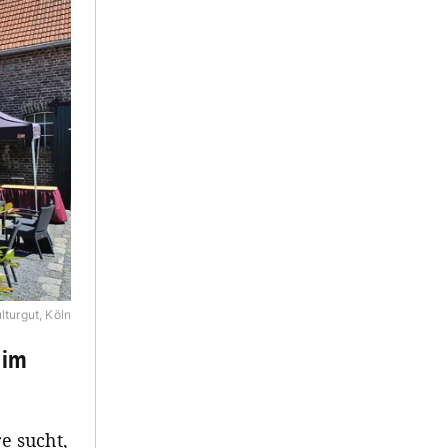
lturgut, Köln
 im
e sucht,