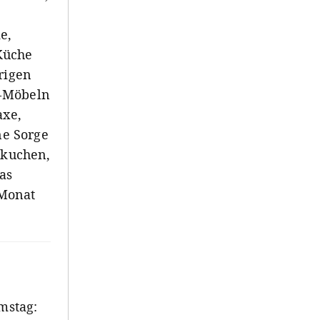
e,
Küche
rigen
e-Möbeln
axe,
ne Sorge
mkuchen,
as
 Monat
mstag: