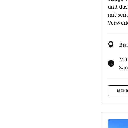
und das
mit sei
Verweil
Bra
Mit
Sam
MEHR