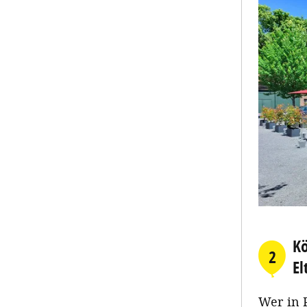
Kö
2
El
Wer in 