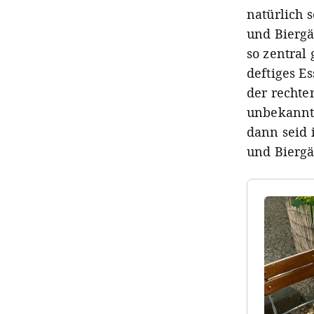
natürlich 
und Biergä
so zentral
deftiges E
der rechte
unbekannt
dann seid 
und Biergä