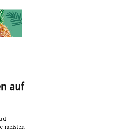
en auf
und
ie meisten