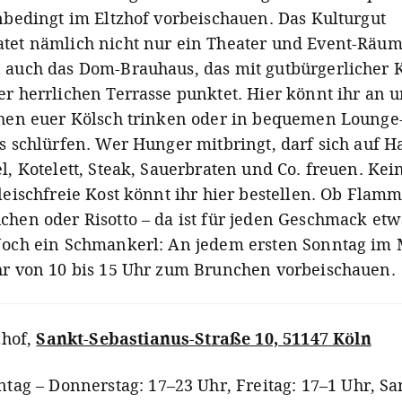
unbedingt im Eltzhof vorbeischauen. Das Kulturgut
tet nämlich nicht nur ein Theater und Event-Räum
 auch das Dom-Brauhaus, das mit gutbürgerlicher 
er herrlichen Terrasse punktet. Hier könnt ihr an u
chen euer Kölsch trinken oder in bequemen Loung
s schlürfen. Wer Hunger mitbringt, darf sich auf H
l, Kotelett, Steak, Sauerbraten und Co. freuen. Kei
fleischfreie Kost könnt ihr hier bestellen. Ob Flam
chen oder Risotto – da ist für jeden Geschmack etw
Noch ein Schmankerl: An jedem ersten Sonntag im
hr von 10 bis 15 Uhr zum Brunchen vorbeischauen.
zhof
,
Sankt-Sebastianus-Straße 10, 51147 Köln
tag – Donnerstag: 17–23 Uhr, Freitag: 17–1 Uhr, Sa