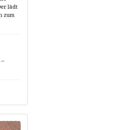
er lädt
en zum
 –