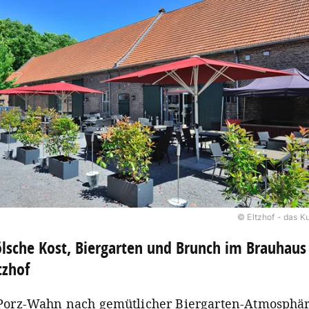
© Eltzhof - das Ku
lsche Kost, Biergarten und Brunch im Brauhaus
tzhof
Porz-Wahn nach gemütlicher Biergarten-Atmosphär