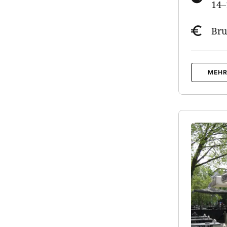
14–
Bru
MEHR