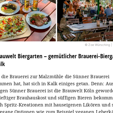
© Zoe Würsching | 
auwelt Biergarten – gemütlicher Brauerei-Bierg
lk
 die Brauerei zur Malzmühle die Sünner Brauerei
men hat, hat sich in Kalk einiges getan. Denn: Au
gen Sünner Brauerei ist die Brauwelt Köln geword
eftiger Brauhauskost und süffigen Bieren bekommt
ch Spritz-Kreationen mit hauseigenen Likören und 
vegane Optionen wie zum Beispiel veganen Leberkä