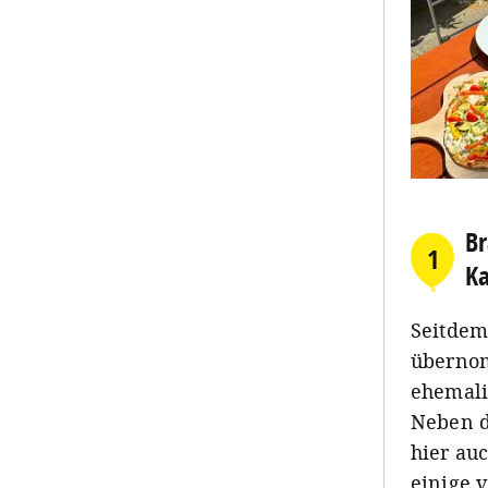
Br
1
Ka
Seitdem
übernom
ehemali
Neben d
hier au
einige 