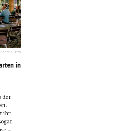
Christin Otto
arten in
s der
en.
 ihr
sogar
se –