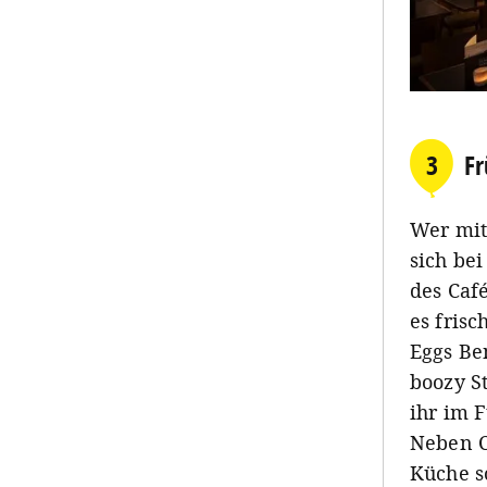
3
Fr
Wer mit
sich be
des Café
es fris
Eggs Be
boozy S
ihr im 
Neben C
Küche s