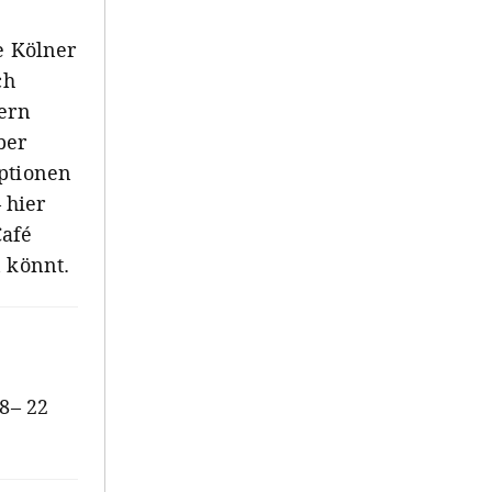
e Kölner
ch
dern
ber
Optionen
 hier
Café
n könnt.
8– 22