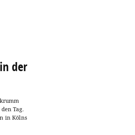
in der
r krumm
 den Tag.
n in Kölns