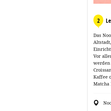
2
Le
Das Noo
Altstad
Einrich
Vor all
werden 
Croissa
Kaffee 
Matcha L
No