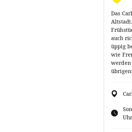
Das Car
Altstadt
Frühstü
auch ri
üppig b
wie Fre
werden 
übrigen
Car
Son
Uh