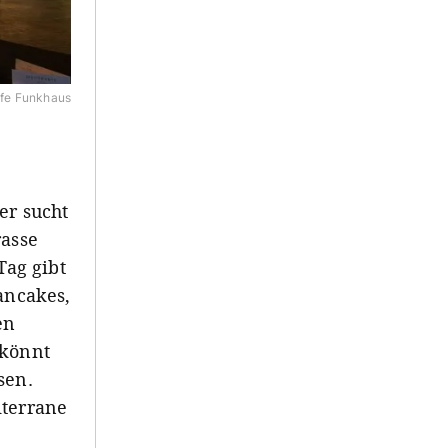
fe Funkhaus
er sucht
rasse
Tag gibt
ancakes,
en
 könnt
sen.
iterrane