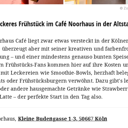
© Zo
ckeres Frühstück im Café Noorhaus in der Altst
rhaus Café liegt zwar etwas versteckt in der Kölne
t, überzeugt aber mit seiner kreativen und farbenf
tung – und einer mindestens genauso bunten Speise
em Frühstücks-Fans kommen hier auf ihre Kosten u
mit Leckereien wie Smoothie-Bowls, herzhaft bele
nts oder Frühstücksburgern verwöhnt. Dazu gibt's l
oder andere hausgemachte Getränke wie Strawberr
atte – der perfekte Start in den Tag also.
orhaus
,
Kleine Budengasse 1-3, 50667 Köln