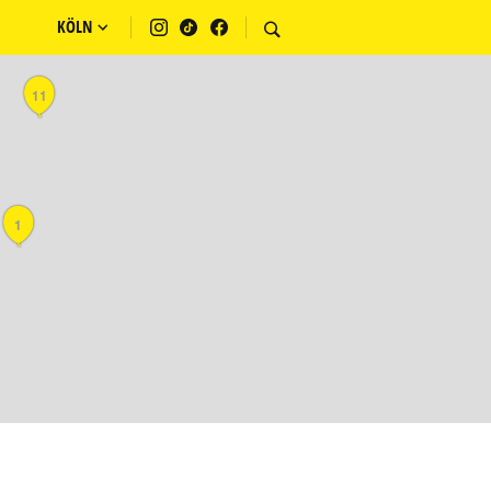
KÖLN
11
1