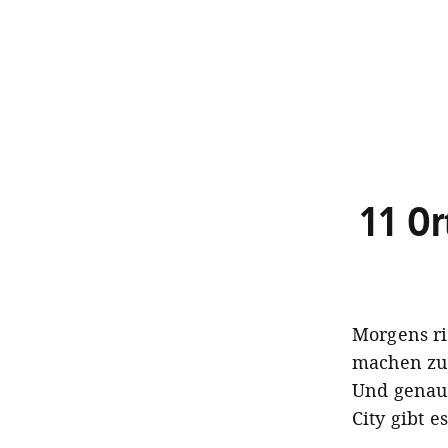
11 Or
Morgens ri
machen zu 
Und genau 
City gibt e