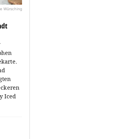
e Würsching
adt
r
rohen
karte.
nd
gten
eckeren
y Iced