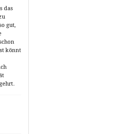
s das
zu
so gut,
e
 schon
st könnt
ach
ät
gehrt.