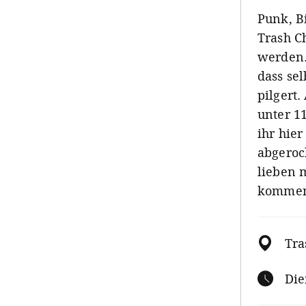
Punk, B
Trash Ch
werden. 
dass se
pilgert
unter 1
ihr hier
abgeroc
lieben 
kommen 
Tra
Die