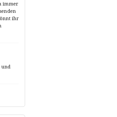
am immer
chenden
könnt ihr
h
g und