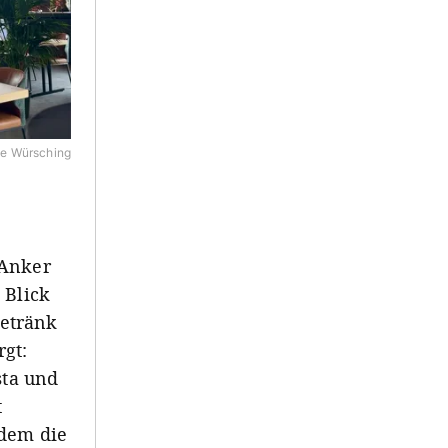
e Würsching
 Anker
 Blick
etränk
gt:
sta und
t
rdem die