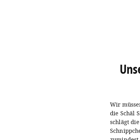
Unse
Wir müssen
die Schäl 
schlägt di
Schnippche
zumindest 