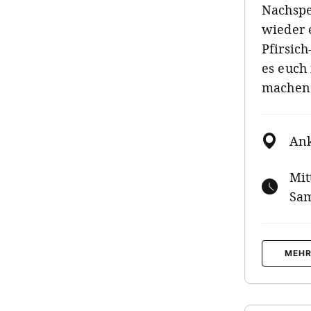
Nachspe
wieder 
Pfirsich
es euch
machen
Ank
Mit
Sam
MEHR