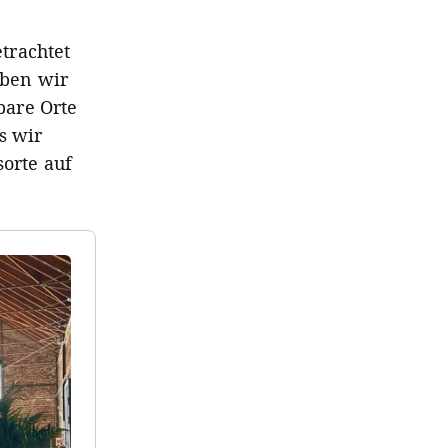
trachtet
aben wir
bare Orte
s wir
sorte auf