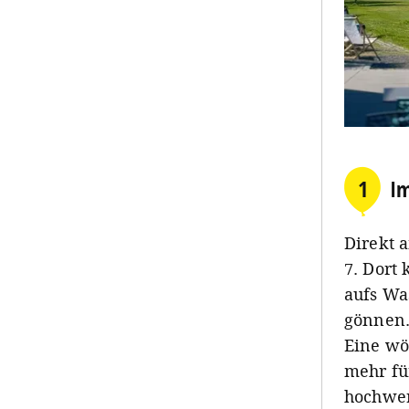
1
Im
Direkt 
7. Dort
aufs Wa
gönnen.
Eine wö
mehr fü
hochwer