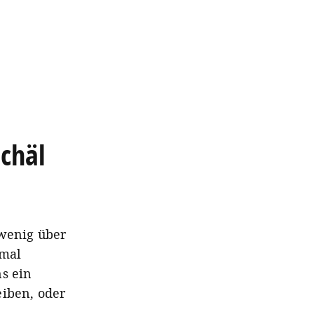
Schäl
 wenig über
hmal
ns ein
eiben, oder