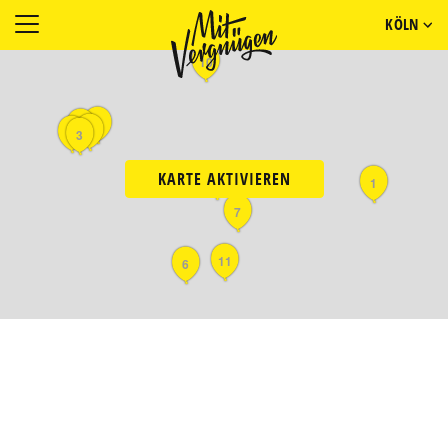
KÖLN
10
4
5
9
8
3
KARTE AKTIVIEREN
2
1
7
11
6