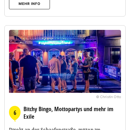
MEHR INFO
© Christin Otto
Bitchy Bingo, Mottopartys und mehr im
6
Exile
Direkt an der Schaafenstraße, mitten im