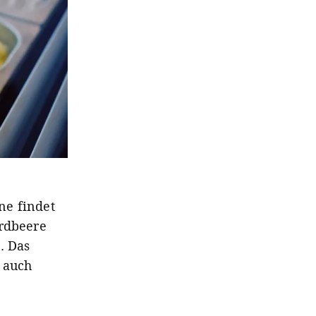
ine findet
Erdbeere
. Das
h auch