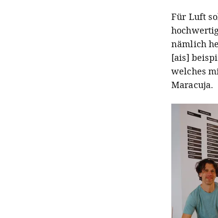
Für Luft so
hochwertig
nämlich he
[ais] beis
welches m
Maracuja.