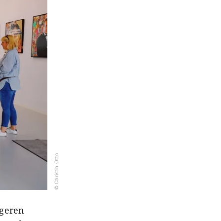
© Christin Otto
igeren