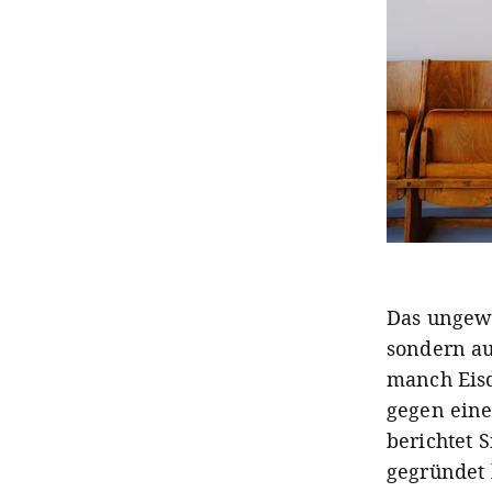
Das ungewö
sondern a
manch Eisd
gegen eine
berichtet 
gegründet 