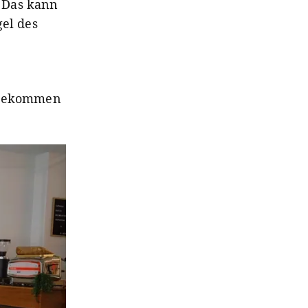
 Das kann
gel des
r bekommen