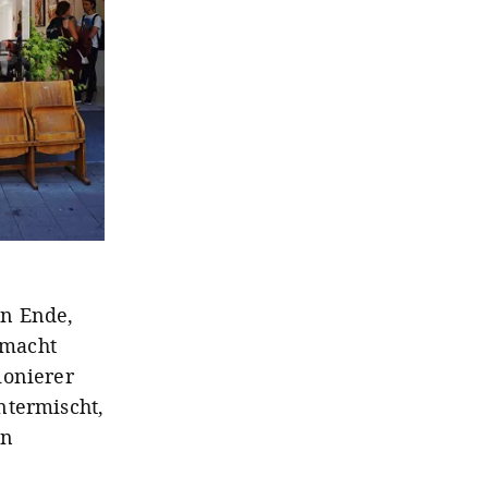
in Ende,
 macht
ionierer
ntermischt,
an