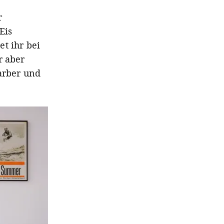
r
Eis
t ihr bei
r aber
arber und