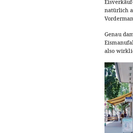
Eisverkäuf
natürlich 
Vordermann
Genau dami
Eismanufak
also wirkli