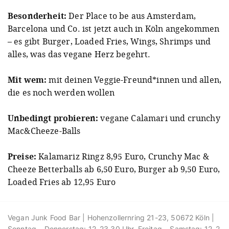
Besonderheit:
Der Place to be aus Amsterdam,
Barcelona und Co. ist jetzt auch in Köln angekommen
– es gibt Burger, Loaded Fries, Wings, Shrimps und
alles, was das vegane Herz begehrt.
Mit wem:
mit deinen Veggie-Freund*innen und allen,
die es noch werden wollen
Unbedingt probieren:
vegane Calamari und crunchy
Mac&Cheeze-Balls
Preise:
Kalamariz Ringz 8,95 Euro, Crunchy Mac &
Cheeze Betterballs ab 6,50 Euro, Burger ab 9,50 Euro,
Loaded Fries ab 12,95 Euro
Vegan Junk Food Bar | Hohenzollernring 21-23, 50672 Köln |
Sonntag – Donnerstag: 12–23.30 Uhr, Freitag – Samstag: 12–2