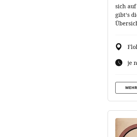
sich au
gibt‘s 
Übersic
Flo
je 
MEHR