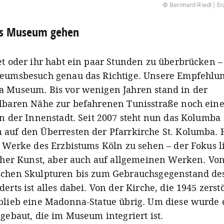
© Bernhard Riedl | E
ns Museum gehen
et oder ihr habt ein paar Stunden zu überbrücken – 
eumsbesuch genau das Richtige. Unsere Empfehlun
 Museum. Bis vor wenigen Jahren stand in der
lbaren Nähe zur befahrenen Tunisstraße noch ein
in der Innenstadt. Seit 2007 steht nun das Kolumba
auf den Überresten der Pfarrkirche St. Kolumba. 
e Werke des Erzbistums Köln zu sehen – der Fokus li
icher Kunst, aber auch auf allgemeinen Werken. Vo
chen Skulpturen bis zum Gebrauchsgegenstand des
erts ist alles dabei. Von der Kirche, die 1945 zerst
blieb eine Madonna-Statue übrig. Um diese wurde 
gebaut, die im Museum integriert ist.