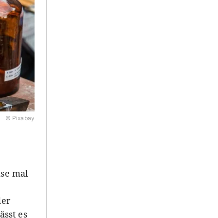
© Pixabay
se mal
der
ässt es