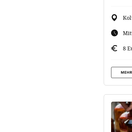
Ko
Mit
8 E
MEHR