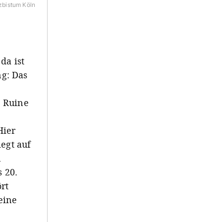
rzbistum Köln
da ist
g: Das
e Ruine
Hier
egt auf
n
 20.
ört
eine