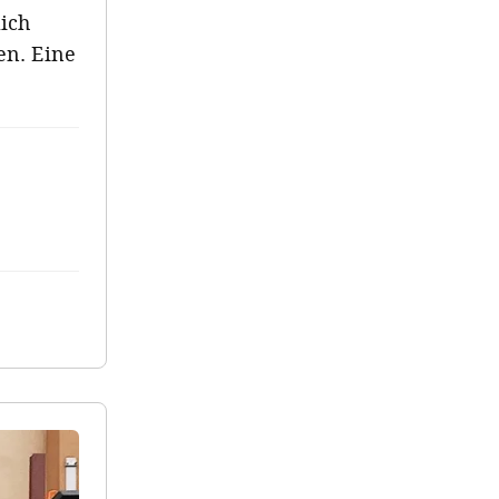
lich
en. Eine