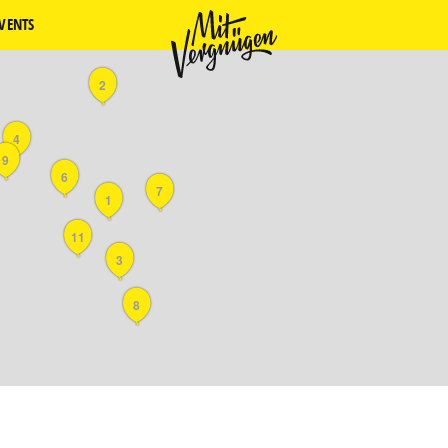
VENTS
2
4
9
6
7
1
11
3
8