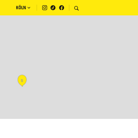
KÖLN
5