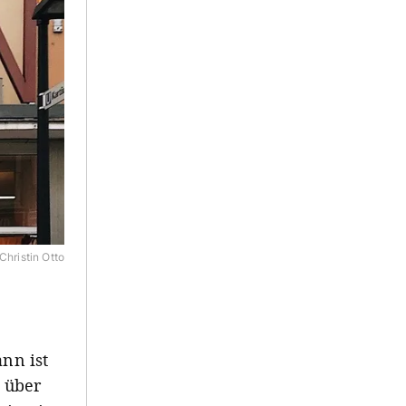
Christin Otto
ann ist
 über