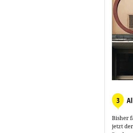
3
Al
Bisher f
jetzt d