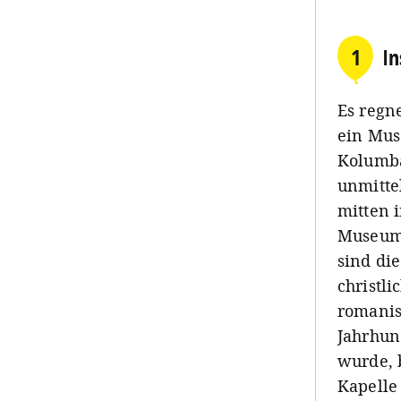
1
I
Es regn
ein Mus
Kolumba
unmitte
mitten 
Museum 
sind di
christl
romanis
Jahrhund
wurde, 
Kapelle 