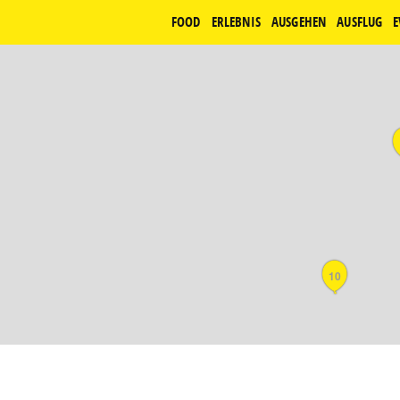
FOOD
ERLEBNIS
AUSGEHEN
AUSFLUG
E
10