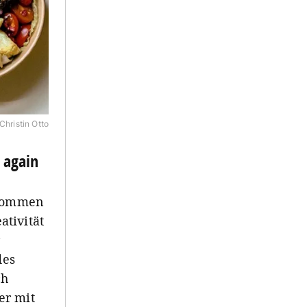
Christin Otto
 again
 kommen
tivität
r
des
ch
er mit