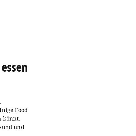
 essen
n
inige Food
n könnt.
esund und