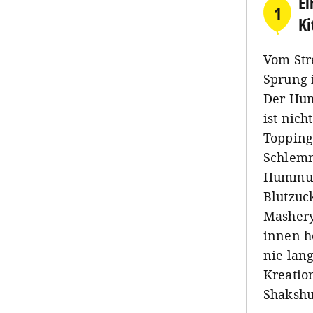
Ei
1
Ki
Vom Str
Sprung 
Der Hum
ist nic
Topping
Schlemm
Hummus 
Blutzuck
Mashery
innen h
nie lan
Kreatio
Shakshu