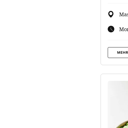
Mas
Mon
MEHR