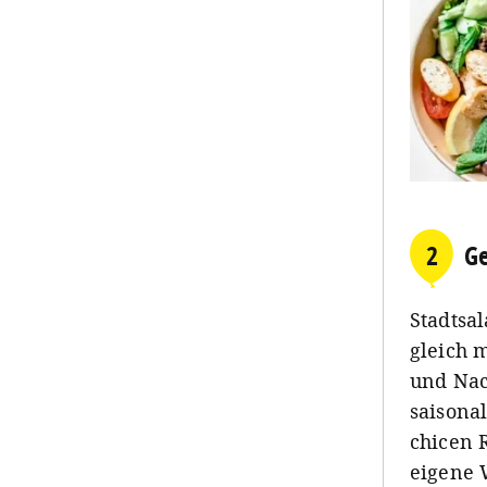
2
Ge
Stadtsa
gleich 
und Nac
saisonal
chicen R
eigene 