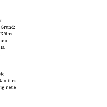
r
 Grund:
 Kölns
enen
is.
n
sie
Damit es
ßig neue