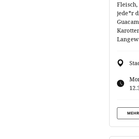
Fleisch,
jede*r 
Guacamo
Karotte
Langewe
Sta
Mon
12.
MEHR