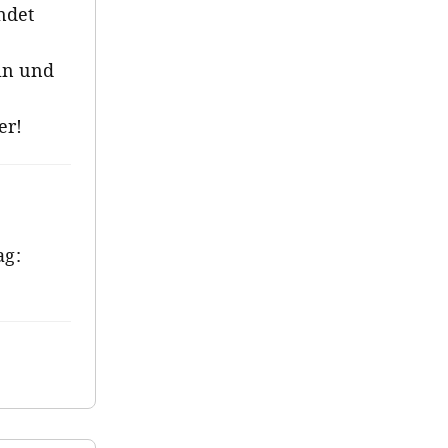
ndet
-
ln und
er!
ag: