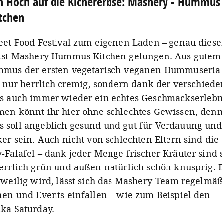
n Hoch auf die Kichererbse: Mashery - Hummus
tchen
eet Food Festival zum eigenen Laden – genau diese
ist Mashery Hummus Kitchen gelungen. Aus gutem
mus der ersten vegetarisch-veganen Hummuseria
ht nur herrlich cremig, sondern dank der verschied
s auch immer wieder ein echtes Geschmackserlebn
en könnt ihr hier ohne schlechtes Gewissen, den
soll angeblich gesund und gut für Verdauung und
er sein. Auch nicht von schlechten Eltern sind die
-Falafel – dank jeder Menge frischer Kräuter sind 
errlich grün und außen natürlich schön knusprig. 
gweilig wird, lässt sich das Mashery-Team regelmä
nen und Events einfallen – wie zum Beispiel den
ka Saturday.