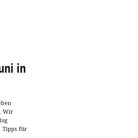
uni in
eben
. Wir
lug
 Tipps für