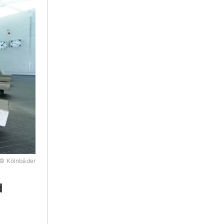
© Kölnbäder
d