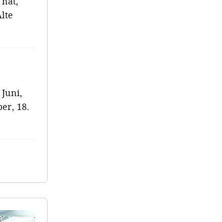
hat,
lte
 Juni,
ber, 18.