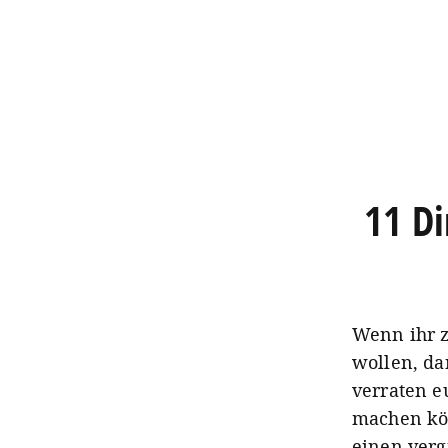
11 Di
Wenn ihr z
wollen, da
verraten e
machen kön
einen verg