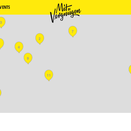
VENTS
3
7
2
1
4
9
11