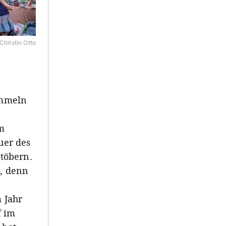
Christin Otto
ummeln
em
uer des
töbern.
n, denn
 Jahr
f im