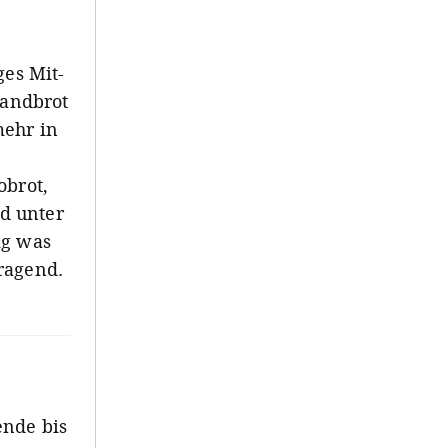
ges Mit-
Landbrot
mehr in
obrot,
d unter
ig was
ragend.
ende bis