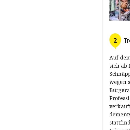
2
Tr
Auf dem
sich ab
Schnäpp
wegen s
Bürgerz
Profess
verkauft
dements
stattfi