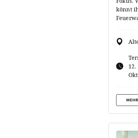
Fokus. 
könnt i
Feuerwa
Alt
Ter
12.
Okt
MEHR