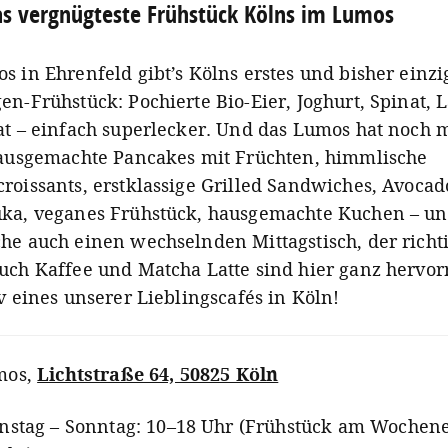
s vergnügteste Frühstück Kölns im Lumos
 in Ehrenfeld gibt’s Kölns erstes und bisher einzi
en-Frühstück: Pochierte Bio-Eier, Joghurt, Spinat, 
at – einfach superlecker. Und das Lumos hat noch 
hausgemachte Pancakes mit Früchten, himmlische
roissants, erstklassige Grilled Sandwiches, Avocad
ka, veganes Frühstück, hausgemachte Kuchen – un
he auch einen wechselnden Mittagstisch, der richt
uch Kaffee und Matcha Latte sind hier ganz hervor
v eines unserer Lieblingscafés in Köln!
mos
,
Lichtstraße 64, 50825 Köln
nstag – Sonntag: 10–18 Uhr (Frühstück am Wochen