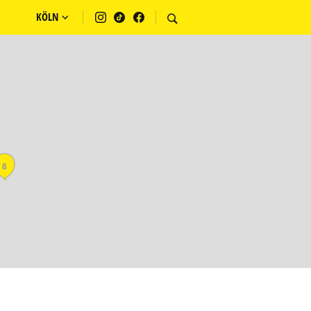
KÖLN
8