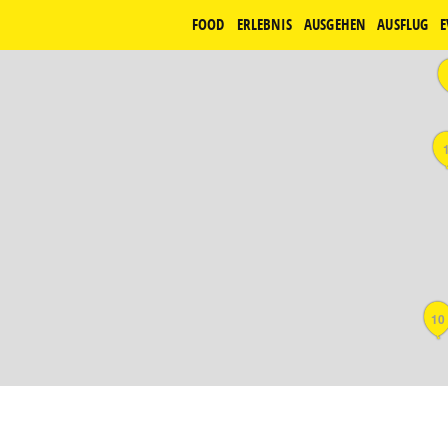
FOOD
ERLEBNIS
AUSGEHEN
AUSFLUG
E
10