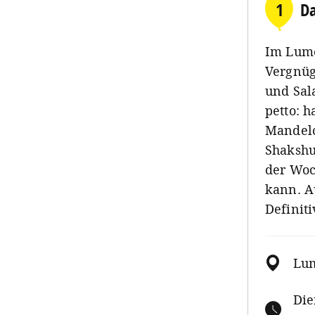
1
Da
Im Lumos
Vergnüg
und Sal
petto: 
Mandelc
Shakshu
der Woc
kann. A
Definiti
Lu
Die