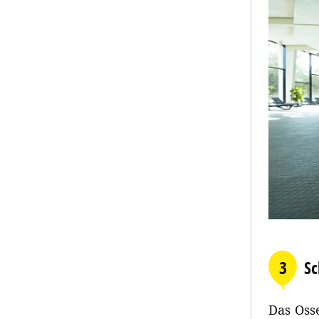
3
S
Das Oss