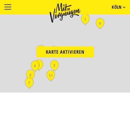
KÖLN
8
1
4
5
10
KARTE AKTIVIEREN
6
2
9
3
11
7