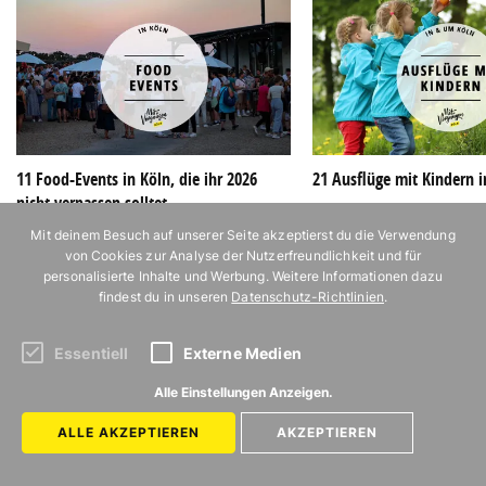
11 Food-Events in Köln, die ihr 2026
21 Ausflüge mit Kindern 
nicht verpassen solltet
Mit deinem Besuch auf unserer Seite akzeptierst du die Verwendung
von Cookies zur Analyse der Nutzerfreundlichkeit und für
personalisierte Inhalte und Werbung. Weitere Informationen dazu
findest du in unseren
Datenschutz-Richtlinien
.
Essentiell
Externe Medien
Alle Einstellungen Anzeigen.
ALLE AKZEPTIEREN
AKZEPTIEREN
ZURÜCK ZUR STARTSEITE