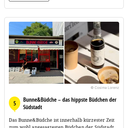
© Cosima Lorenz
Bunne&Büdche – das hippste Büdchen der
5
Südstadt
Das Bunne&Büdche ist innerhalb kürzester Zeit
zum wohl angesagtesten Büdchen der Südstadt