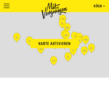
KÖLN
12
9
20
4
21
1
5
18
19
13
2
KARTE AKTIVIEREN
10
17
14
8
6
16
7
15
3
11